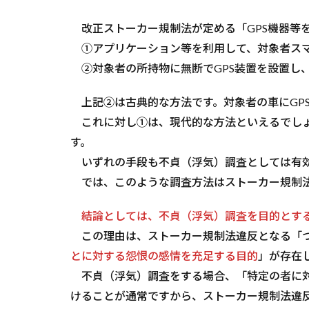
道府
県が
改正ストーカー規制法が定める「GPS機器等
定め
る迷
①アプリケーション等を利用して、対象者スマ
惑防
②対象者の所持物に無断でGPS装置を設置し
止条
例違
上記②は古典的な方法です。対象者の車にGP
反に
該当
これに対し①は、現代的な方法といえるでしょ
する
す。
可能
性に
いずれの手段も不貞（浮気）調査としては有効
つい
では、このような調査方法はストーカー規制
て
4
結論としては、不貞（浮気）調査を目的とする
４
この理由は、ストーカー規制法違反となる「つ
まと
とに対する怨恨の感情を充足する目的
」が存在
め
不貞（浮気）調査をする場合、「特定の者に対
5
けることが通常ですから、ストーカー規制法違
お