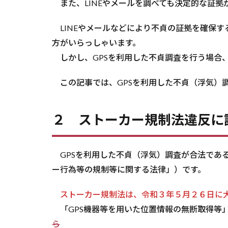
また、LINEやメールを調べても決定的な証拠
法な
の
LINEやメールなどにより不貞の証拠を確保す
か？
方がいらっしゃいます。
2
しかし、GPSを利用した不貞調査を行う場合
２
スト
ーカ
この記事では、GPSを利用した不貞（浮気）
ー規
制法
違反
２ ストーカー規制法違反に
に該
当す
る可
GPSを利用した不貞（浮気）調査が合法であ
能性
につ
ー行為等の規制等に関する法律」）です。
いて
ストーカー規制法は、令和３年５月２６日に
3
３
「GPS機器等を用いた位置情報の無断取得等
各都
ら