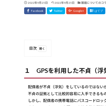
2022年9月25日
2022年9月25日
離婚についてのコ
目次
1
１
GPS
１ GPSを利用した不貞（
を利
用し
た不
貞
配偶者が不貞（浮気）をしているのではないか
（浮
不貞の証拠として比較的容易に入手できるものは
気）
しかし、配偶者の携帯電話にパスコードロックが
調査
は違