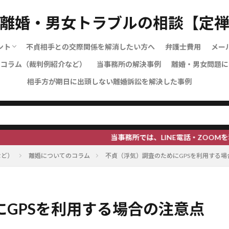
離婚・男女トラブルの相談【定
ント
不貞相手との交際関係を解消したい方へ
弁護士費用
メー
のコラム（裁判例紹介など）
当事務所の解決事例
離婚・男女問題に
料について
えている方へ
いて
者指定・引渡しについて
ついて
について
について
について
について
メスティック・バイオレンス）につ
ラスメントについて知りたい
書について
の申し立てを考えている方へ
を申し立てられた方へ
・調停離婚・裁判離婚の違いについ
相手方が期日に出頭しない離婚訴訟を解決した事例
当事務所では、LINE電話・ZOOMを利用したオン
など）
離婚についてのコラム
不貞（浮気）調査のためにGPSを利用する場
GPSを利用する場合の注意点