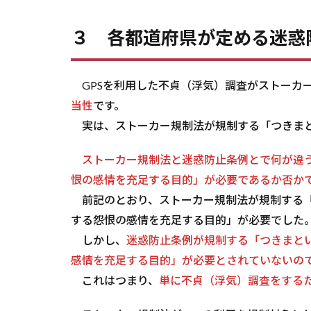
問
合
３ 各都道府県が定める迷惑
せ
は
こ
ち
GPSを利用した不貞（浮気）調査がストーカ
ら
当性
です。
6
実は、ストーカー規制法が規制する「つきまと
記
事
ストーカー規制法と迷惑防止条例とで何が違
投
稿
恨の感情を充足する目的」が必要であるか否か
者
前記のとおり、ストーカー規制法が規制する「
プ
ロ
する怨恨の感情を充足する目的」が必要でした
フ
しかし、
迷惑防止条例が規制する「つきまと
ィ
感情を充足する目的」が必要とされていないの
ー
ル
これはつまり、
単に不貞（浮気）調査をするた