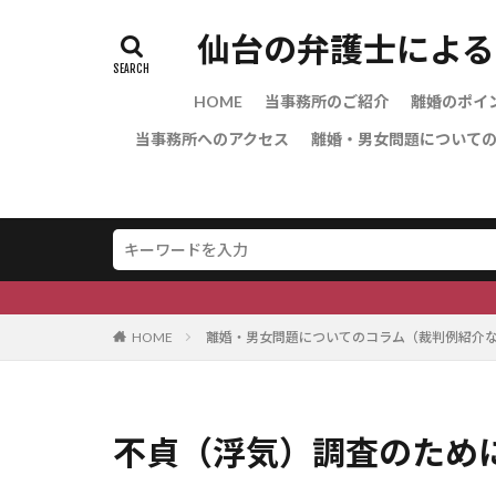
仙台の弁護士による
HOME
当事務所のご紹介
離婚のポイ
当事務所へのアクセス
離婚・男女問題について
不貞慰謝
別居を考
親権につ
子の監護
養育費に
面会交流
財産分与
年金分割
婚姻費用
DV（ド
モラルハ
離婚協議
離婚調停
離婚調停
協議離婚
いて
て
HOME
離婚・男女問題についてのコラム（裁判例紹介
不貞（浮気）調査のために